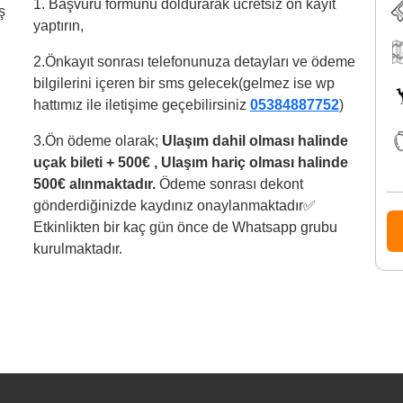
1. Başvuru formunu doldurarak ücretsiz ön kayıt
ş
yaptırın,
2.Önkayıt sonrası telefonunuza detayları ve ödeme
bilgilerini içeren bir sms gelecek(gelmez ise wp
hattımız ile iletişime geçebilirsiniz
05384887752
)
3.⁠Ön ödeme olarak;
Ulaşım dahil olması halinde
uçak bileti + 500€ , Ulaşım hariç olması halinde
500€ alınmaktadır.
Ödeme sonrası dekont
gönderdiğinizde kaydınız onaylanmaktadır✅
Etkinlikten bir kaç gün önce de Whatsapp grubu
kurulmaktadır.