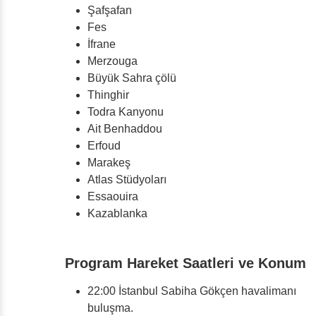
Şafşafan
Fes
İfrane
Merzouga
Büyük Sahra çölü
Thinghir
Todra Kanyonu
Ait Benhaddou
Erfoud
Marakeş
Atlas Stüdyoları
Essaouira
Kazablanka
Program Hareket Saatleri ve Konum
22:00 İstanbul Sabiha Gökçen havalimanı
buluşma.