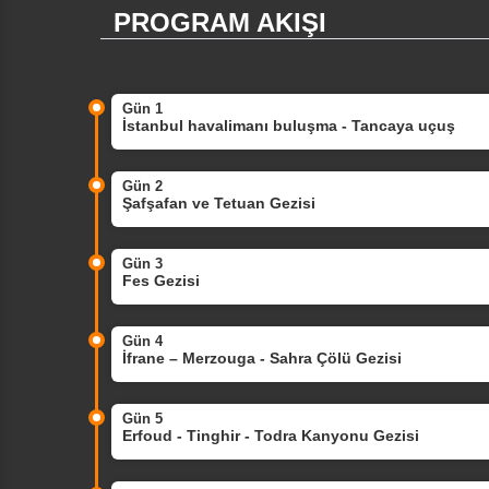
PROGRAM AKIŞI
Gün 1
İstanbul havalimanı buluşma - Tancaya uçuş
Gün 2
Şafşafan ve Tetuan Gezisi
Gün 3
Fes Gezisi
Gün 4
İfrane – Merzouga - Sahra Çölü Gezisi
Gün 5
Erfoud - Tinghir - Todra Kanyonu Gezisi