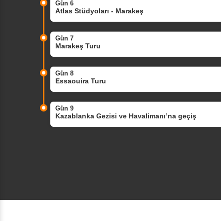
Gün 6
Atlas Stüdyoları - Marakeş
Gün 7
Marakeş Turu
Gün 8
Essaouira Turu
Gün 9
Kazablanka Gezisi ve Havalimanı’na geçiş