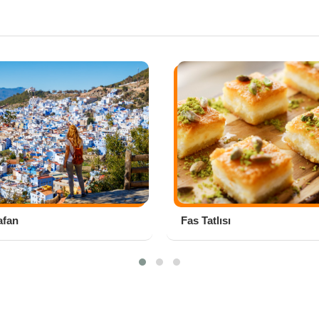
i
afan
Fas Tatlısı