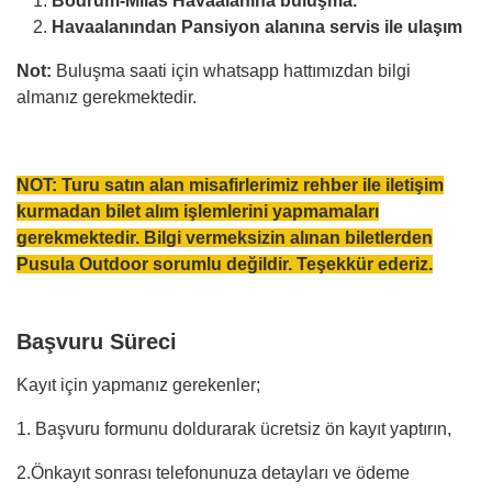
Bodrum-Milas Havaalanına buluşma.
Havaalanından Pansiyon alanına servis ile ulaşım
Not:
Buluşma saati için whatsapp hattımızdan bilgi
almanız gerekmektedir.
NOT: Turu satın alan misafirlerimiz rehber ile iletişim
kurmadan bilet alım işlemlerini yapmamaları
gerekmektedir. Bilgi vermeksizin alınan biletlerden
Pusula Outdoor sorumlu değildir. Teşekkür ederiz.
Başvuru Süreci
Kayıt için yapmanız gerekenler;
1. Başvuru formunu doldurarak ücretsiz ön kayıt yaptırın,
2.Önkayıt sonrası telefonunuza detayları ve ödeme