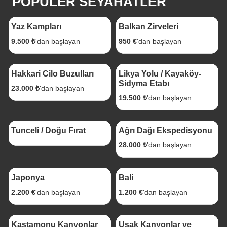
POPÜLER SEYAHATLER
1 Gece 2 Gün
6 gece 7 gün
Yaz Kampları
Balkan Zirveleri
9.500 ₺
'dan başlayan
950 €
'dan başlayan
4 Gece 5 Gün
3 Gece 4 Gün
Hakkari Cilo Buzulları
Likya Yolu / Kayaköy-
Sidyma Etabı
23.000 ₺
'dan başlayan
19.500 ₺
'dan başlayan
4 Gece 5 Gün
5 Gece 6 Gün
Tunceli / Doğu Fırat
Ağrı Dağı Ekspedisyonu
28.000 ₺
'dan başlayan
9 Gece 10 Gün
9 Gece 10 Gün
Japonya
Bali
2.200 €
'dan başlayan
1.200 €
'dan başlayan
1 gece 2 Gün
1 Gece 2 Gün
Kastamonu Kanyonlar
Uşak Kanyonlar ve